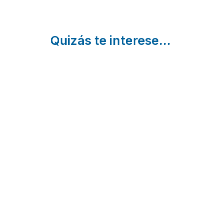
Quizás te interese...
Oriente
Casas
Muniello