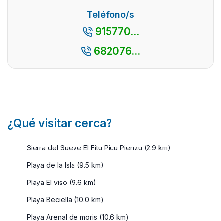
fenómeno 
costa
nuestro país.
la naturale
Teléfono/s
occidental
Aparece en
es el de la
915770...
asturiana,
numerosas
floración. E
conocida
publicacio ...
campo se l
682076...
por su
de c ...
famoso
anfite ...
¿Qué visitar cerca?
Sierra del Sueve El Fitu Picu Pienzu (2.9 km)
Playa de la Isla (9.5 km)
Playa El viso (9.6 km)
Playa Beciella (10.0 km)
Playa Arenal de moris (10.6 km)