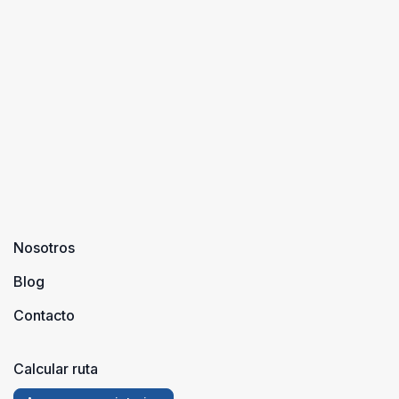
patrimoni
Teruel “por
En esta oc
nombre”, p ...
Nosotros
Blog
Contacto
Calcular ruta