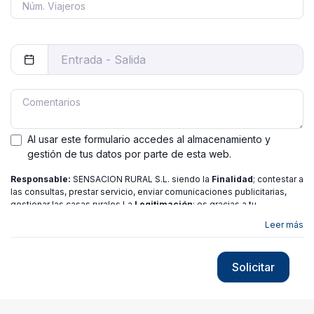
Al usar este formulario accedes al almacenamiento y
gestión de tus datos por parte de esta web.
Responsable:
SENSACION RURAL S.L. siendo la
Finalidad
; contestar a
las consultas, prestar servicio, enviar comunicaciones publicitarias,
gestionar las casas rurales La
Legitimación
; es gracias a tu
consentimiento.
Destinatarios
: no se ceden los datos a ninguna
Leer más
entidad salvo gestor. Podrás ejercer
Tus Derechos
de Acceso,
Rectificación, Limitación o Suprimir tus datos en
[email protected]
más
información consulte nuestra
política de privacidad
Solicitar