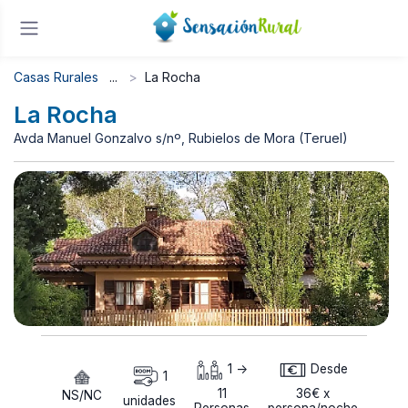
Casas Rurales
La Rocha
La Rocha
Avda Manuel Gonzalvo s/nº, Rubielos de Mora (Teruel)
1 ->
Desde
1
11
36€ x
NS/NC
unidades