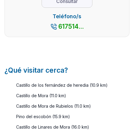
Consultar
encaramada
que ver en
Teruel, te
Teléfono/s
lo
617514...
podemos
asegurar.
La
provincia
aragonesa
tiene ...
¿Qué visitar cerca?
Castillo de los fernández de heredia (10.9 km)
Castillo de Mora (11.0 km)
Castillo de Mora de Rubielos (11.0 km)
Pino del escobón (15.9 km)
Castillo de Linares de Mora (16.0 km)