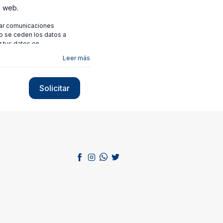
a web.
viar comunicaciones
no se ceden los datos a
r tus datos en
Leer más
Solicitar