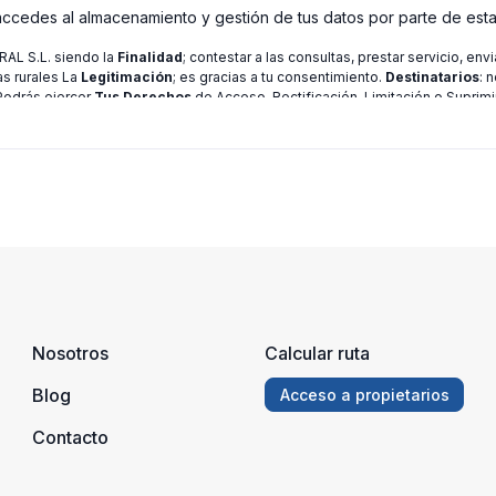
 accedes al almacenamiento y gestión de tus datos por parte de est
L S.L. siendo la
Finalidad
; contestar a las consultas, prestar servicio, en
as rurales La
Legitimación
; es gracias a tu consentimiento.
Destinatarios
: 
 Podrás ejercer
Tus Derechos
de Acceso, Rectificación, Limitación o Suprimi
ión consulte nuestra
política de privacidad
Nosotros
Calcular ruta
Blog
Acceso a propietarios
Contacto