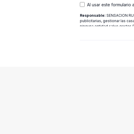
Al usar este formulario
Responsable:
SENSACION RURA
publicitarias, gestionar las cas
ninguna entidad salvo gestor.
[email protected]
más informac