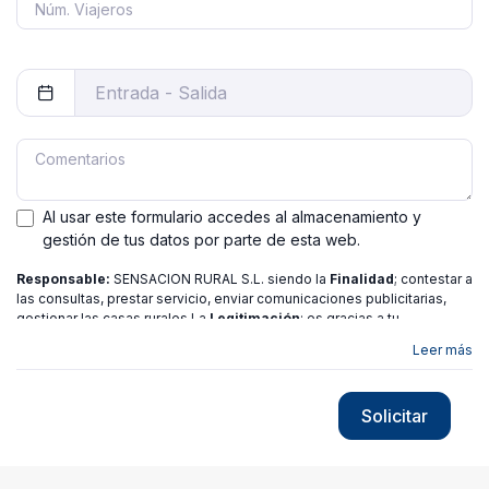
Al usar este formulario accedes al almacenamiento y
gestión de tus datos por parte de esta web.
Responsable:
SENSACION RURAL S.L. siendo la
Finalidad
; contestar a
las consultas, prestar servicio, enviar comunicaciones publicitarias,
gestionar las casas rurales La
Legitimación
; es gracias a tu
consentimiento.
Destinatarios
: no se ceden los datos a ninguna
Leer más
entidad salvo gestor. Podrás ejercer
Tus Derechos
de Acceso,
Rectificación, Limitación o Suprimir tus datos en
[email protected]
más
información consulte nuestra
política de privacidad
Solicitar