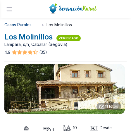
Casas Rurales
Los Molinillos
Los Molinillos
VERIFICADO
Lampara, s/n, Caballar (Segovia)
4.9
(35)
11 fotos
10 -
Desde
1