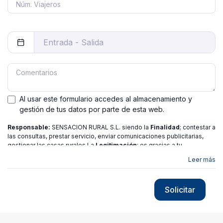
Al usar este formulario accedes al almacenamiento y
gestión de tus datos por parte de esta web.
Responsable:
SENSACION RURAL S.L. siendo la
Finalidad
; contestar a
las consultas, prestar servicio, enviar comunicaciones publicitarias,
gestionar las casas rurales La
Legitimación
; es gracias a tu
consentimiento.
Destinatarios
: no se ceden los datos a ninguna
Leer más
entidad salvo gestor. Podrás ejercer
Tus Derechos
de Acceso,
Rectificación, Limitación o Suprimir tus datos en
[email protected]
más
información consulte nuestra
política de privacidad
Solicitar