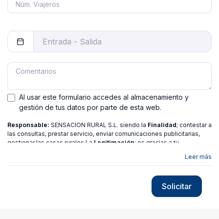
Al usar este formulario accedes al almacenamiento y
gestión de tus datos por parte de esta web.
Responsable:
SENSACION RURAL S.L. siendo la
Finalidad
; contestar a
las consultas, prestar servicio, enviar comunicaciones publicitarias,
gestionar las casas rurales La
Legitimación
; es gracias a tu
consentimiento.
Destinatarios
: no se ceden los datos a ninguna
Leer más
entidad salvo gestor. Podrás ejercer
Tus Derechos
de Acceso,
Rectificación, Limitación o Suprimir tus datos en
[email protected]
más
información consulte nuestra
política de privacidad
Solicitar