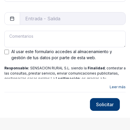
Al usar este formulario accedes al almacenamiento y
gestión de tus datos por parte de esta web.
Responsable:
SENSACION RURAL S.L. siendo la
Finalidad
; contestar a
las consultas, prestar servicio, enviar comunicaciones publicitarias,
gestionar las casas rurales La
Legitimación
; es gracias a tu
consentimiento.
Destinatarios
: no se ceden los datos a ninguna
Leer más
entidad salvo gestor. Podrás ejercer
Tus Derechos
de Acceso,
Rectificación, Limitación o Suprimir tus datos en
[email protected]
más
información consulte nuestra
política de privacidad
Solicitar