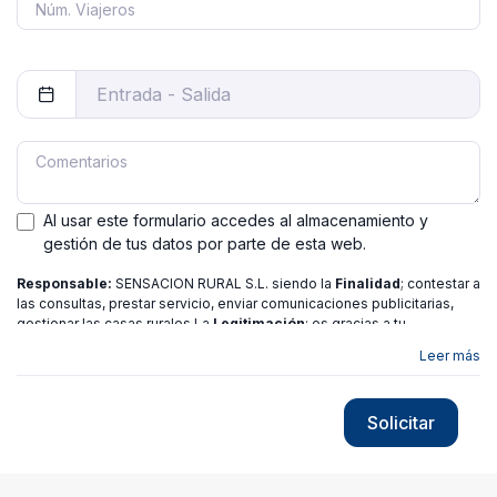
Al usar este formulario accedes al almacenamiento y
gestión de tus datos por parte de esta web.
Responsable:
SENSACION RURAL S.L. siendo la
Finalidad
; contestar a
las consultas, prestar servicio, enviar comunicaciones publicitarias,
gestionar las casas rurales La
Legitimación
; es gracias a tu
consentimiento.
Destinatarios
: no se ceden los datos a ninguna
Leer más
entidad salvo gestor. Podrás ejercer
Tus Derechos
de Acceso,
Rectificación, Limitación o Suprimir tus datos en
[email protected]
más
información consulte nuestra
política de privacidad
Solicitar