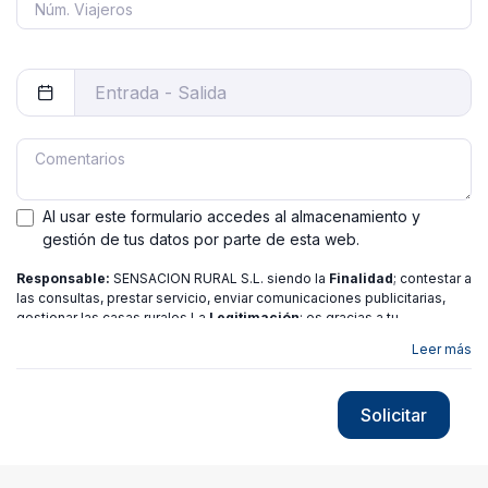
Al usar este formulario accedes al almacenamiento y
gestión de tus datos por parte de esta web.
Responsable:
SENSACION RURAL S.L. siendo la
Finalidad
; contestar a
las consultas, prestar servicio, enviar comunicaciones publicitarias,
gestionar las casas rurales La
Legitimación
; es gracias a tu
consentimiento.
Destinatarios
: no se ceden los datos a ninguna
Leer más
entidad salvo gestor. Podrás ejercer
Tus Derechos
de Acceso,
Rectificación, Limitación o Suprimir tus datos en
[email protected]
más
información consulte nuestra
política de privacidad
Solicitar