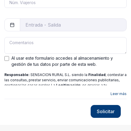
Al usar este formulario accedes al almacenamiento y
gestión de tus datos por parte de esta web.
Responsable:
SENSACION RURAL S.L. siendo la
Finalidad
; contestar a
las consultas, prestar servicio, enviar comunicaciones publicitarias,
gestionar las casas rurales La
Legitimación
; es gracias a tu
consentimiento.
Destinatarios
: no se ceden los datos a ninguna
Leer más
entidad salvo gestor. Podrás ejercer
Tus Derechos
de Acceso,
Rectificación, Limitación o Suprimir tus datos en
[email protected]
más
información consulte nuestra
política de privacidad
Solicitar