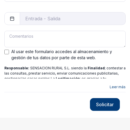
Al usar este formulario accedes al almacenamiento y
gestión de tus datos por parte de esta web.
Responsable:
SENSACION RURAL S.L. siendo la
Finalidad
; contestar a
las consultas, prestar servicio, enviar comunicaciones publicitarias,
gestionar las casas rurales La
Legitimación
; es gracias a tu
consentimiento.
Destinatarios
: no se ceden los datos a ninguna
Leer más
entidad salvo gestor. Podrás ejercer
Tus Derechos
de Acceso,
Rectificación, Limitación o Suprimir tus datos en
[email protected]
más
información consulte nuestra
política de privacidad
Solicitar