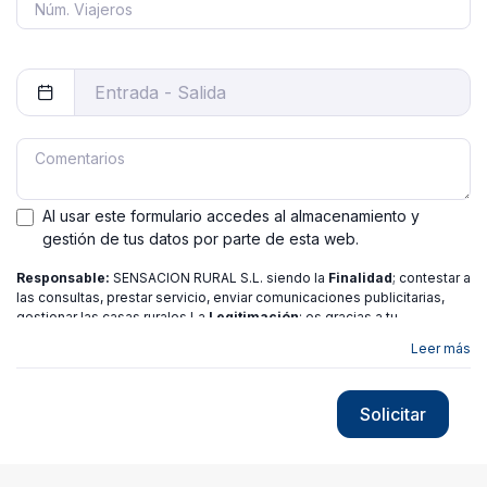
Al usar este formulario accedes al almacenamiento y
gestión de tus datos por parte de esta web.
Responsable:
SENSACION RURAL S.L. siendo la
Finalidad
; contestar a
las consultas, prestar servicio, enviar comunicaciones publicitarias,
gestionar las casas rurales La
Legitimación
; es gracias a tu
consentimiento.
Destinatarios
: no se ceden los datos a ninguna
Leer más
entidad salvo gestor. Podrás ejercer
Tus Derechos
de Acceso,
Rectificación, Limitación o Suprimir tus datos en
[email protected]
más
información consulte nuestra
política de privacidad
Solicitar