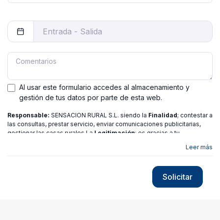
Al usar este formulario accedes al almacenamiento y
gestión de tus datos por parte de esta web.
Responsable:
SENSACION RURAL S.L. siendo la
Finalidad
; contestar a
las consultas, prestar servicio, enviar comunicaciones publicitarias,
gestionar las casas rurales La
Legitimación
; es gracias a tu
consentimiento.
Destinatarios
: no se ceden los datos a ninguna
Leer más
entidad salvo gestor. Podrás ejercer
Tus Derechos
de Acceso,
Rectificación, Limitación o Suprimir tus datos en
[email protected]
más
información consulte nuestra
política de privacidad
Solicitar