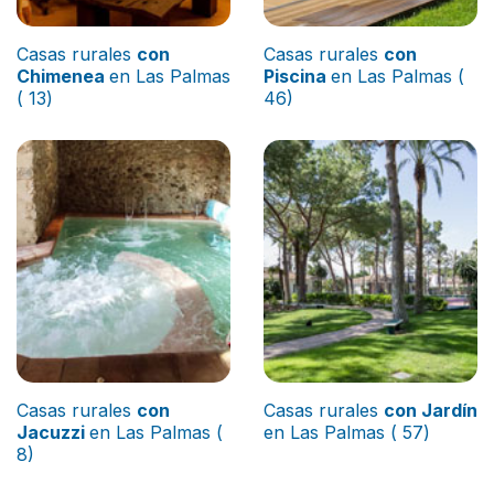
Casas rurales
con
Casas rurales
con
Chimenea
en Las Palmas
Piscina
en Las Palmas (
( 13)
46)
Casas rurales
con
Casas rurales
con Jardín
Jacuzzi
en Las Palmas (
en Las Palmas ( 57)
8)