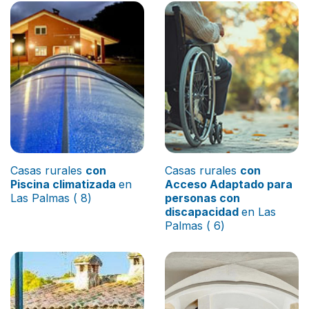
Casas rurales
con
Casas rurales
con
Piscina climatizada
en
Acceso Adaptado para
Las Palmas ( 8)
personas con
discapacidad
en Las
Palmas ( 6)