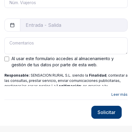
Al usar este formulario accedes al almacenamiento y
gestión de tus datos por parte de esta web.
Responsable:
SENSACION RURAL S.L. siendo la
Finalidad
; contestar a
las consultas, prestar servicio, enviar comunicaciones publicitarias,
gestionar las casas rurales La
Legitimación
; es gracias a tu
consentimiento.
Destinatarios
: no se ceden los datos a ninguna
Leer más
entidad salvo gestor. Podrás ejercer
Tus Derechos
de Acceso,
Rectificación, Limitación o Suprimir tus datos en
[email protected]
más
información consulte nuestra
política de privacidad
Solicitar