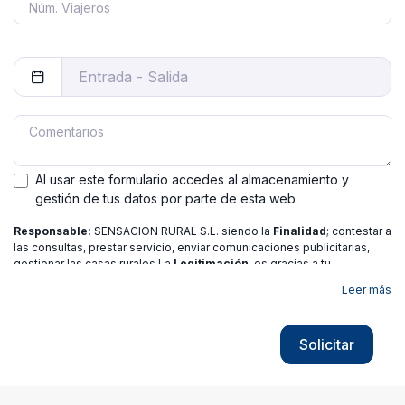
Al usar este formulario accedes al almacenamiento y
gestión de tus datos por parte de esta web.
Responsable:
SENSACION RURAL S.L. siendo la
Finalidad
; contestar a
las consultas, prestar servicio, enviar comunicaciones publicitarias,
gestionar las casas rurales La
Legitimación
; es gracias a tu
consentimiento.
Destinatarios
: no se ceden los datos a ninguna
Leer más
entidad salvo gestor. Podrás ejercer
Tus Derechos
de Acceso,
Rectificación, Limitación o Suprimir tus datos en
[email protected]
más
información consulte nuestra
política de privacidad
Solicitar