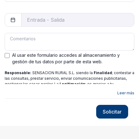
Al usar este formulario accedes al almacenamiento y
gestión de tus datos por parte de esta web.
Responsable:
SENSACION RURAL S.L. siendo la
Finalidad
; contestar a
las consultas, prestar servicio, enviar comunicaciones publicitarias,
gestionar las casas rurales La
Legitimación
; es gracias a tu
consentimiento.
Destinatarios
: no se ceden los datos a ninguna
Leer más
entidad salvo gestor. Podrás ejercer
Tus Derechos
de Acceso,
Rectificación, Limitación o Suprimir tus datos en
[email protected]
más
información consulte nuestra
política de privacidad
Solicitar