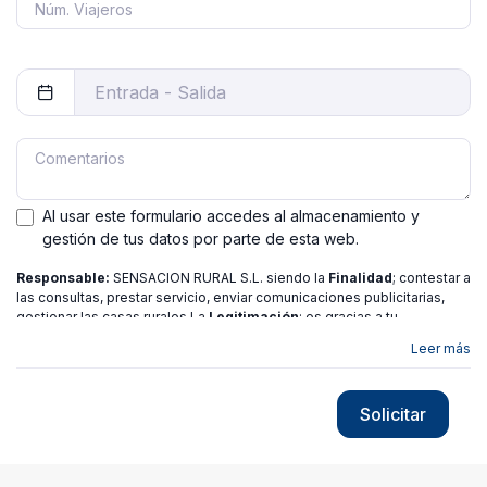
Al usar este formulario accedes al almacenamiento y
gestión de tus datos por parte de esta web.
Responsable:
SENSACION RURAL S.L. siendo la
Finalidad
; contestar a
las consultas, prestar servicio, enviar comunicaciones publicitarias,
gestionar las casas rurales La
Legitimación
; es gracias a tu
consentimiento.
Destinatarios
: no se ceden los datos a ninguna
Leer más
entidad salvo gestor. Podrás ejercer
Tus Derechos
de Acceso,
Rectificación, Limitación o Suprimir tus datos en
[email protected]
más
información consulte nuestra
política de privacidad
Solicitar