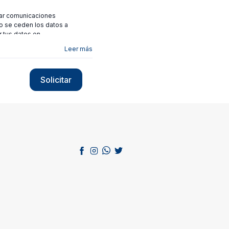
viar comunicaciones
no se ceden los datos a
r tus datos en
Leer más
Solicitar