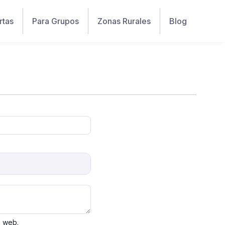
rtas
Para Grupos
Zonas Rurales
Blog
a web.