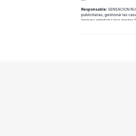
Responsable:
SENSACION RURA
publicitarias, gestionar las cas
ninguna entidad salvo gestor.
[email protected]
más informac