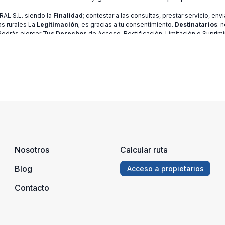
L S.L. siendo la
Finalidad
; contestar a las consultas, prestar servicio, en
as rurales La
Legitimación
; es gracias a tu consentimiento.
Destinatarios
: 
 Podrás ejercer
Tus Derechos
de Acceso, Rectificación, Limitación o Suprimi
ión consulte nuestra
política de privacidad
Nosotros
Calcular ruta
Blog
Acceso a propietarios
Contacto