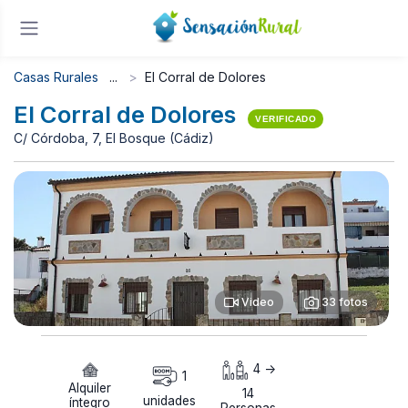
Casas Rurales
El Corral de Dolores
El Corral de Dolores
VERIFICADO
C/ Córdoba, 7, El Bosque (Cádiz)
Video
33 fotos
4 ->
1
Alquiler
14
unidades
íntegro