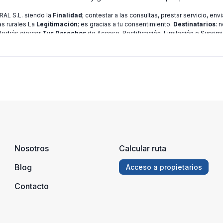
L S.L. siendo la
Finalidad
; contestar a las consultas, prestar servicio, en
as rurales La
Legitimación
; es gracias a tu consentimiento.
Destinatarios
: 
 Podrás ejercer
Tus Derechos
de Acceso, Rectificación, Limitación o Suprimi
ión consulte nuestra
política de privacidad
Nosotros
Calcular ruta
Blog
Acceso a propietarios
Contacto