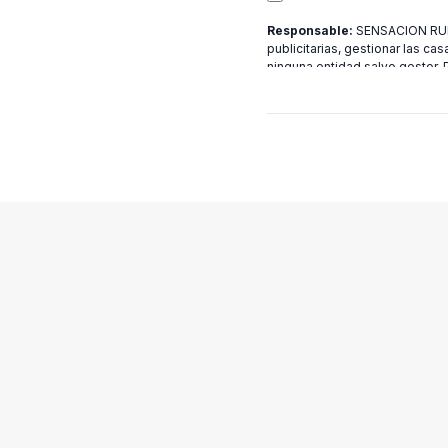
Responsable:
SENSACION RURA
publicitarias, gestionar las cas
ninguna entidad salvo gestor.
[email protected]
más informac