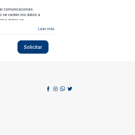
viar comunicaciones
no se ceden los datos a
r tus datos en
Leer más
Solicitar