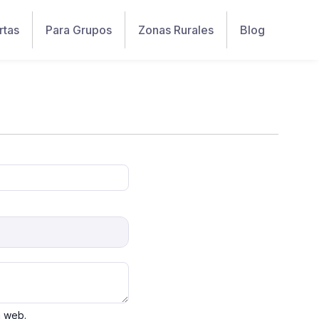
rtas
Para Grupos
Zonas Rurales
Blog
a web.