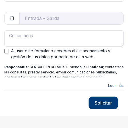
Al usar este formulario accedes al almacenamiento y
gestión de tus datos por parte de esta web.
Responsable:
SENSACION RURAL S.L. siendo la
Finalidad
; contestar a
las consultas, prestar servicio, enviar comunicaciones publicitarias,
gestionar las casas rurales La
Legitimación
; es gracias a tu
consentimiento.
Destinatarios
: no se ceden los datos a ninguna
Leer más
entidad salvo gestor. Podrás ejercer
Tus Derechos
de Acceso,
Rectificación, Limitación o Suprimir tus datos en
[email protected]
más
información consulte nuestra
política de privacidad
Solicitar