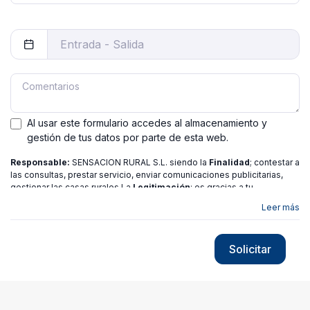
Al usar este formulario accedes al almacenamiento y
gestión de tus datos por parte de esta web.
Responsable:
SENSACION RURAL S.L. siendo la
Finalidad
; contestar a
las consultas, prestar servicio, enviar comunicaciones publicitarias,
gestionar las casas rurales La
Legitimación
; es gracias a tu
consentimiento.
Destinatarios
: no se ceden los datos a ninguna
Leer más
entidad salvo gestor. Podrás ejercer
Tus Derechos
de Acceso,
Rectificación, Limitación o Suprimir tus datos en
[email protected]
más
información consulte nuestra
política de privacidad
Solicitar