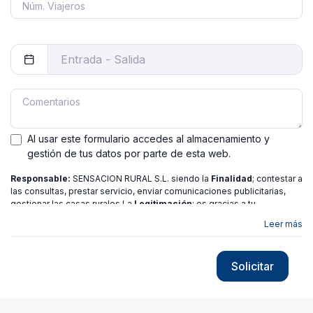
Al usar este formulario accedes al almacenamiento y
gestión de tus datos por parte de esta web.
Responsable:
SENSACION RURAL S.L. siendo la
Finalidad
; contestar a
las consultas, prestar servicio, enviar comunicaciones publicitarias,
gestionar las casas rurales La
Legitimación
; es gracias a tu
consentimiento.
Destinatarios
: no se ceden los datos a ninguna
Leer más
entidad salvo gestor. Podrás ejercer
Tus Derechos
de Acceso,
Rectificación, Limitación o Suprimir tus datos en
[email protected]
más
información consulte nuestra
política de privacidad
Solicitar