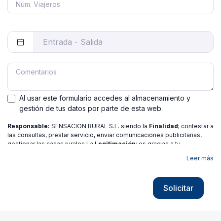
Al usar este formulario accedes al almacenamiento y
gestión de tus datos por parte de esta web.
Responsable:
SENSACION RURAL S.L. siendo la
Finalidad
; contestar a
las consultas, prestar servicio, enviar comunicaciones publicitarias,
gestionar las casas rurales La
Legitimación
; es gracias a tu
consentimiento.
Destinatarios
: no se ceden los datos a ninguna
Leer más
entidad salvo gestor. Podrás ejercer
Tus Derechos
de Acceso,
Rectificación, Limitación o Suprimir tus datos en
[email protected]
más
información consulte nuestra
política de privacidad
Solicitar