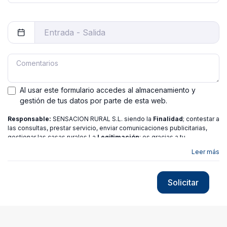
Al usar este formulario accedes al almacenamiento y
gestión de tus datos por parte de esta web.
Responsable:
SENSACION RURAL S.L. siendo la
Finalidad
; contestar a
las consultas, prestar servicio, enviar comunicaciones publicitarias,
gestionar las casas rurales La
Legitimación
; es gracias a tu
consentimiento.
Destinatarios
: no se ceden los datos a ninguna
Leer más
entidad salvo gestor. Podrás ejercer
Tus Derechos
de Acceso,
Rectificación, Limitación o Suprimir tus datos en
[email protected]
más
información consulte nuestra
política de privacidad
Solicitar