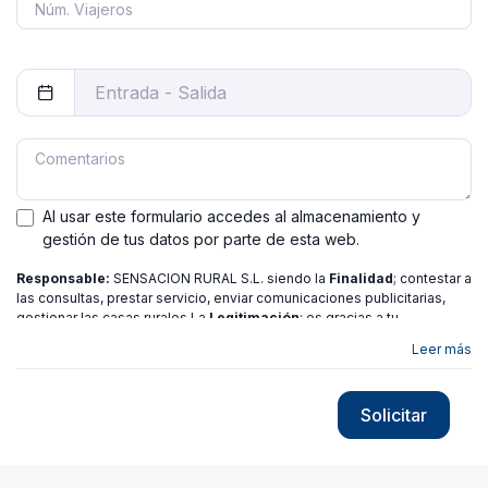
Al usar este formulario accedes al almacenamiento y
gestión de tus datos por parte de esta web.
Responsable:
SENSACION RURAL S.L. siendo la
Finalidad
; contestar a
las consultas, prestar servicio, enviar comunicaciones publicitarias,
gestionar las casas rurales La
Legitimación
; es gracias a tu
consentimiento.
Destinatarios
: no se ceden los datos a ninguna
Leer más
entidad salvo gestor. Podrás ejercer
Tus Derechos
de Acceso,
Rectificación, Limitación o Suprimir tus datos en
[email protected]
más
información consulte nuestra
política de privacidad
Solicitar