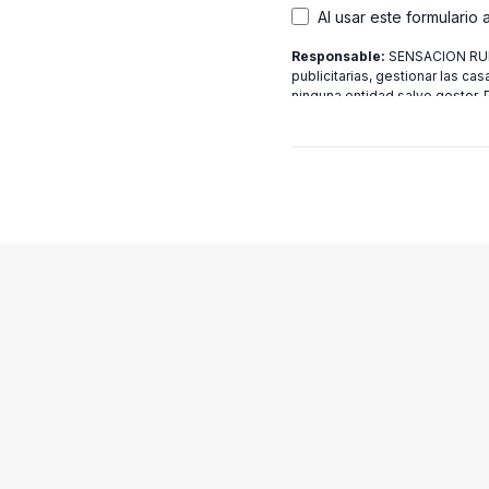
Al usar este formulario
Responsable:
SENSACION RURA
publicitarias, gestionar las cas
ninguna entidad salvo gestor.
[email protected]
más informac