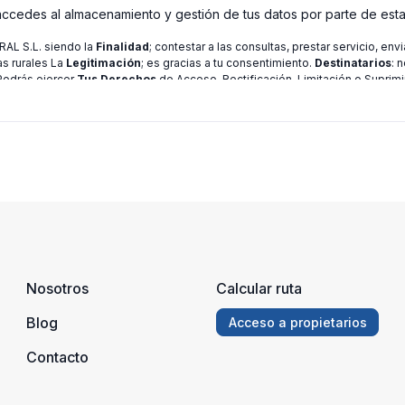
 accedes al almacenamiento y gestión de tus datos por parte de est
L S.L. siendo la
Finalidad
; contestar a las consultas, prestar servicio, en
as rurales La
Legitimación
; es gracias a tu consentimiento.
Destinatarios
: 
 Podrás ejercer
Tus Derechos
de Acceso, Rectificación, Limitación o Suprimi
ión consulte nuestra
política de privacidad
Nosotros
Calcular ruta
Blog
Acceso a propietarios
Contacto