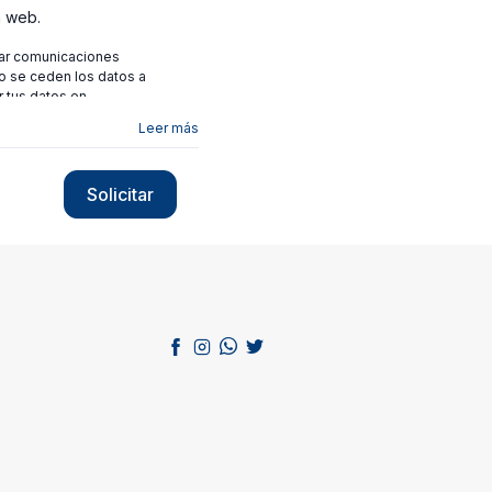
a web.
viar comunicaciones
no se ceden los datos a
r tus datos en
Leer más
Solicitar