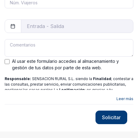
Al usar este formulario accedes al almacenamiento y
gestión de tus datos por parte de esta web.
Responsable:
SENSACION RURAL S.L. siendo la
Finalidad
; contestar a
las consultas, prestar servicio, enviar comunicaciones publicitarias,
gestionar las casas rurales La
Legitimación
; es gracias a tu
consentimiento.
Destinatarios
: no se ceden los datos a ninguna
Leer más
entidad salvo gestor. Podrás ejercer
Tus Derechos
de Acceso,
Rectificación, Limitación o Suprimir tus datos en
[email protected]
más
información consulte nuestra
política de privacidad
Solicitar