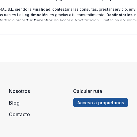
L S.L. siendo la
Finalidad
; contestar a las consultas, prestar servicio, en
as rurales La
Legitimación
; es gracias a tu consentimiento.
Destinatarios
: 
 Podrás ejercer
Tus Derechos
de Acceso, Rectificación, Limitación o Suprimi
ión consulte nuestra
política de privacidad
Nosotros
Calcular ruta
Blog
Acceso a propietarios
Contacto