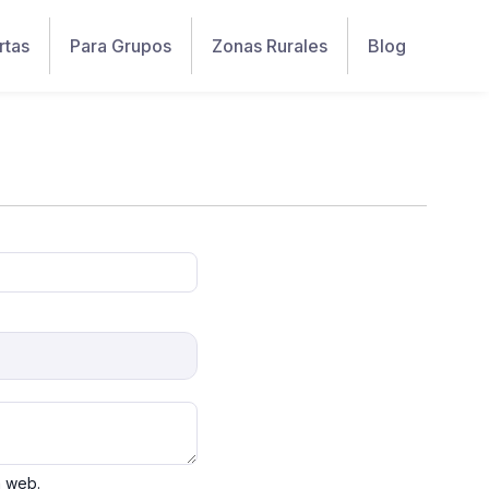
rtas
Para Grupos
Zonas Rurales
Blog
a web.