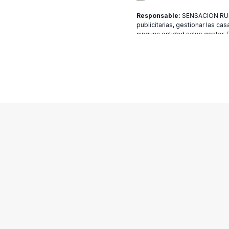
Responsable:
SENSACION RURA
publicitarias, gestionar las cas
ninguna entidad salvo gestor.
[email protected]
más informac