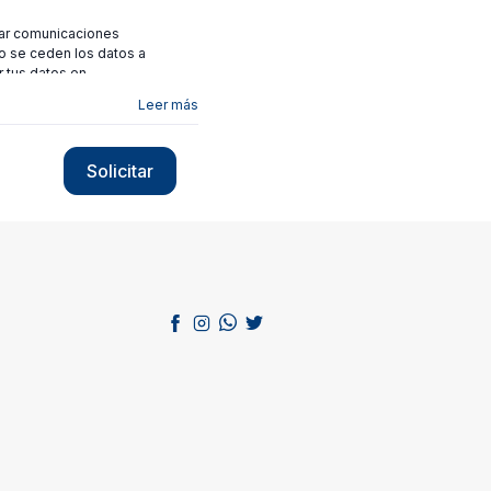
viar comunicaciones
no se ceden los datos a
r tus datos en
Leer más
Solicitar