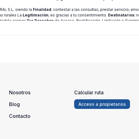
L S.L. siendo la
Finalidad
; contestar a las consultas, prestar servicio, en
as rurales La
Legitimación
; es gracias a tu consentimiento.
Destinatarios
: 
 Podrás ejercer
Tus Derechos
de Acceso, Rectificación, Limitación o Suprimi
ión consulte nuestra
política de privacidad
Nosotros
Calcular ruta
Blog
Acceso a propietarios
Contacto