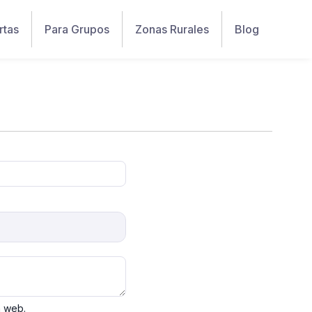
rtas
Para Grupos
Zonas Rurales
Blog
a web.