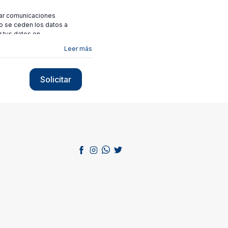
viar comunicaciones
no se ceden los datos a
r tus datos en
Leer más
Solicitar