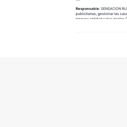
Responsable:
SENSACION RURA
publicitarias, gestionar las cas
ninguna entidad salvo gestor.
[email protected]
más informac