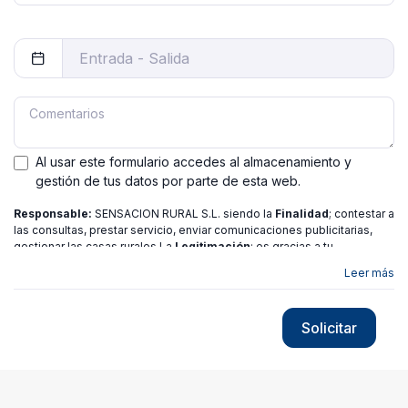
Al usar este formulario accedes al almacenamiento y
gestión de tus datos por parte de esta web.
Responsable:
SENSACION RURAL S.L. siendo la
Finalidad
; contestar a
las consultas, prestar servicio, enviar comunicaciones publicitarias,
gestionar las casas rurales La
Legitimación
; es gracias a tu
consentimiento.
Destinatarios
: no se ceden los datos a ninguna
Leer más
entidad salvo gestor. Podrás ejercer
Tus Derechos
de Acceso,
Rectificación, Limitación o Suprimir tus datos en
[email protected]
más
información consulte nuestra
política de privacidad
Solicitar