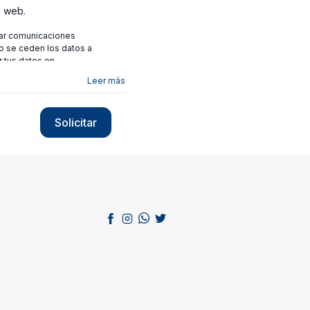
a web.
viar comunicaciones
no se ceden los datos a
r tus datos en
Leer más
Solicitar