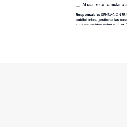
Al usar este formulario
Responsable:
SENSACION RURA
publicitarias, gestionar las cas
ninguna entidad salvo gestor.
[email protected]
más informac