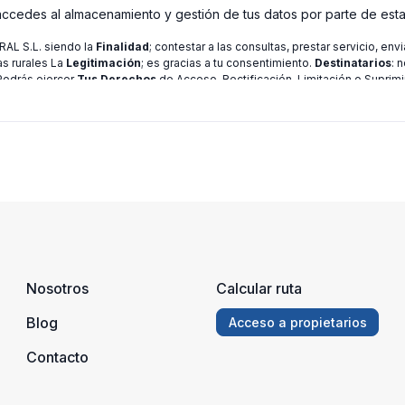
 accedes al almacenamiento y gestión de tus datos por parte de est
L S.L. siendo la
Finalidad
; contestar a las consultas, prestar servicio, en
as rurales La
Legitimación
; es gracias a tu consentimiento.
Destinatarios
: 
 Podrás ejercer
Tus Derechos
de Acceso, Rectificación, Limitación o Suprimi
ión consulte nuestra
política de privacidad
Nosotros
Calcular ruta
Blog
Acceso a propietarios
Contacto