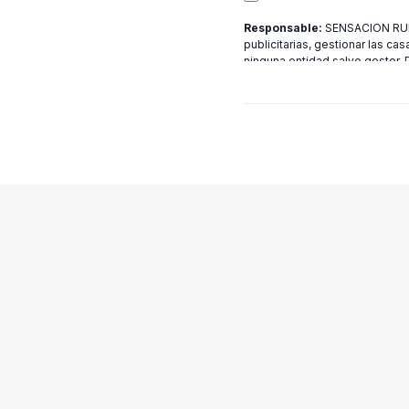
Responsable:
SENSACION RURA
publicitarias, gestionar las cas
ninguna entidad salvo gestor.
[email protected]
más informac