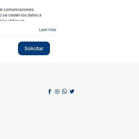
viar comunicaciones
no se ceden los datos a
r tus datos en
Leer más
Solicitar