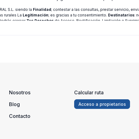
L S.L. siendo la
Finalidad
; contestar a las consultas, prestar servicio, en
as rurales La
Legitimación
; es gracias a tu consentimiento.
Destinatarios
: 
 Podrás ejercer
Tus Derechos
de Acceso, Rectificación, Limitación o Suprimi
ión consulte nuestra
política de privacidad
Nosotros
Calcular ruta
Blog
Acceso a propietarios
Contacto