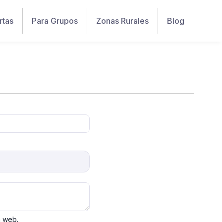
rtas
Para Grupos
Zonas Rurales
Blog
a web.