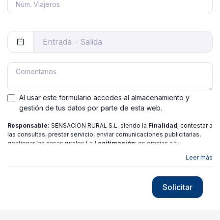
Al usar este formulario accedes al almacenamiento y
gestión de tus datos por parte de esta web.
Responsable:
SENSACION RURAL S.L. siendo la
Finalidad
; contestar a
las consultas, prestar servicio, enviar comunicaciones publicitarias,
gestionar las casas rurales La
Legitimación
; es gracias a tu
consentimiento.
Destinatarios
: no se ceden los datos a ninguna
Leer más
entidad salvo gestor. Podrás ejercer
Tus Derechos
de Acceso,
Rectificación, Limitación o Suprimir tus datos en
[email protected]
más
información consulte nuestra
política de privacidad
Solicitar