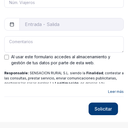
Al usar este formulario accedes al almacenamiento y
gestión de tus datos por parte de esta web.
Responsable:
SENSACION RURAL S.L. siendo la
Finalidad
; contestar a
las consultas, prestar servicio, enviar comunicaciones publicitarias,
gestionar las casas rurales La
Legitimación
; es gracias a tu
consentimiento.
Destinatarios
: no se ceden los datos a ninguna
Leer más
entidad salvo gestor. Podrás ejercer
Tus Derechos
de Acceso,
Rectificación, Limitación o Suprimir tus datos en
[email protected]
más
información consulte nuestra
política de privacidad
Solicitar