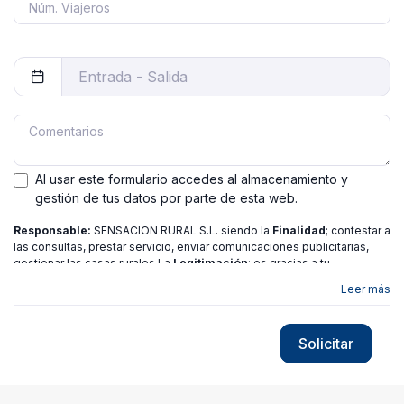
Al usar este formulario accedes al almacenamiento y
gestión de tus datos por parte de esta web.
Responsable:
SENSACION RURAL S.L. siendo la
Finalidad
; contestar a
las consultas, prestar servicio, enviar comunicaciones publicitarias,
gestionar las casas rurales La
Legitimación
; es gracias a tu
consentimiento.
Destinatarios
: no se ceden los datos a ninguna
Leer más
entidad salvo gestor. Podrás ejercer
Tus Derechos
de Acceso,
Rectificación, Limitación o Suprimir tus datos en
[email protected]
más
información consulte nuestra
política de privacidad
Solicitar