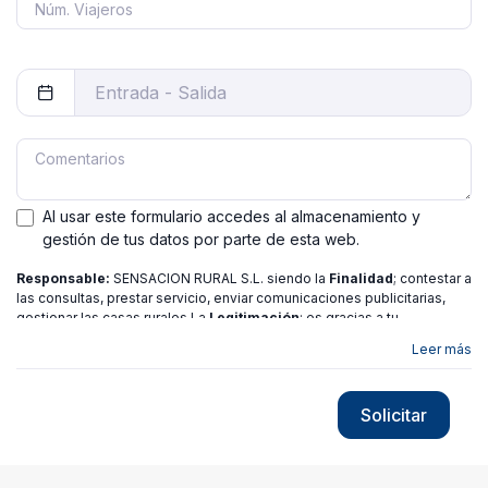
Al usar este formulario accedes al almacenamiento y
gestión de tus datos por parte de esta web.
Responsable:
SENSACION RURAL S.L. siendo la
Finalidad
; contestar a
las consultas, prestar servicio, enviar comunicaciones publicitarias,
gestionar las casas rurales La
Legitimación
; es gracias a tu
consentimiento.
Destinatarios
: no se ceden los datos a ninguna
Leer más
entidad salvo gestor. Podrás ejercer
Tus Derechos
de Acceso,
Rectificación, Limitación o Suprimir tus datos en
[email protected]
más
información consulte nuestra
política de privacidad
Solicitar