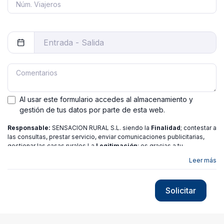
Al usar este formulario accedes al almacenamiento y
gestión de tus datos por parte de esta web.
Responsable:
SENSACION RURAL S.L. siendo la
Finalidad
; contestar a
las consultas, prestar servicio, enviar comunicaciones publicitarias,
gestionar las casas rurales La
Legitimación
; es gracias a tu
consentimiento.
Destinatarios
: no se ceden los datos a ninguna
Leer más
entidad salvo gestor. Podrás ejercer
Tus Derechos
de Acceso,
Rectificación, Limitación o Suprimir tus datos en
[email protected]
más
información consulte nuestra
política de privacidad
Solicitar