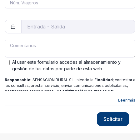
Al usar este formulario accedes al almacenamiento y
gestión de tus datos por parte de esta web.
Responsable:
SENSACION RURAL S.L. siendo la
Finalidad
; contestar a
las consultas, prestar servicio, enviar comunicaciones publicitarias,
gestionar las casas rurales La
Legitimación
; es gracias a tu
consentimiento.
Destinatarios
: no se ceden los datos a ninguna
Leer más
entidad salvo gestor. Podrás ejercer
Tus Derechos
de Acceso,
Rectificación, Limitación o Suprimir tus datos en
[email protected]
más
información consulte nuestra
política de privacidad
Solicitar