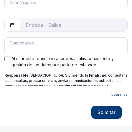
Al usar este formulario accedes al almacenamiento y
gestión de tus datos por parte de esta web.
Responsable:
SENSACION RURAL S.L. siendo la
Finalidad
; contestar a
las consultas, prestar servicio, enviar comunicaciones publicitarias,
gestionar las casas rurales La
Legitimación
; es gracias a tu
consentimiento.
Destinatarios
: no se ceden los datos a ninguna
Leer más
entidad salvo gestor. Podrás ejercer
Tus Derechos
de Acceso,
Rectificación, Limitación o Suprimir tus datos en
[email protected]
más
información consulte nuestra
política de privacidad
Solicitar