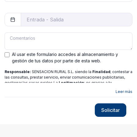
Al usar este formulario accedes al almacenamiento y
gestión de tus datos por parte de esta web.
Responsable:
SENSACION RURAL S.L. siendo la
Finalidad
; contestar a
las consultas, prestar servicio, enviar comunicaciones publicitarias,
gestionar las casas rurales La
Legitimación
; es gracias a tu
consentimiento.
Destinatarios
: no se ceden los datos a ninguna
Leer más
entidad salvo gestor. Podrás ejercer
Tus Derechos
de Acceso,
Rectificación, Limitación o Suprimir tus datos en
[email protected]
más
información consulte nuestra
política de privacidad
Solicitar