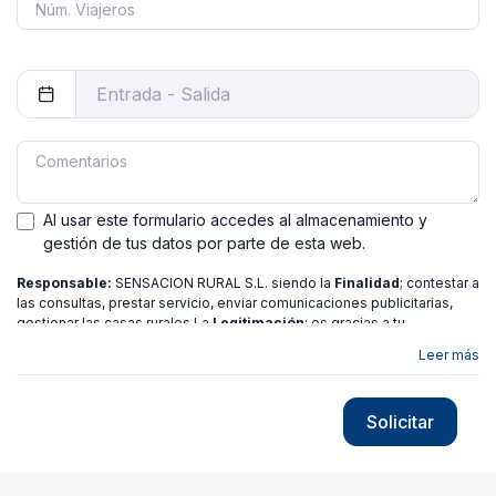
Al usar este formulario accedes al almacenamiento y
gestión de tus datos por parte de esta web.
Responsable:
SENSACION RURAL S.L. siendo la
Finalidad
; contestar a
las consultas, prestar servicio, enviar comunicaciones publicitarias,
gestionar las casas rurales La
Legitimación
; es gracias a tu
consentimiento.
Destinatarios
: no se ceden los datos a ninguna
Leer más
entidad salvo gestor. Podrás ejercer
Tus Derechos
de Acceso,
Rectificación, Limitación o Suprimir tus datos en
[email protected]
más
información consulte nuestra
política de privacidad
Solicitar