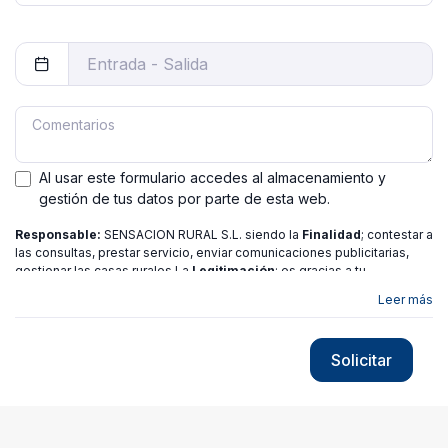
Al usar este formulario accedes al almacenamiento y
gestión de tus datos por parte de esta web.
Responsable:
SENSACION RURAL S.L. siendo la
Finalidad
; contestar a
las consultas, prestar servicio, enviar comunicaciones publicitarias,
gestionar las casas rurales La
Legitimación
; es gracias a tu
consentimiento.
Destinatarios
: no se ceden los datos a ninguna
Leer más
entidad salvo gestor. Podrás ejercer
Tus Derechos
de Acceso,
Rectificación, Limitación o Suprimir tus datos en
[email protected]
más
información consulte nuestra
política de privacidad
Solicitar