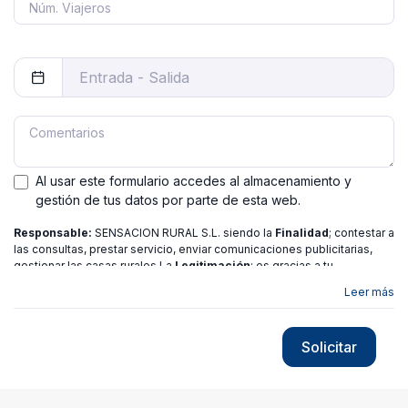
Al usar este formulario accedes al almacenamiento y
gestión de tus datos por parte de esta web.
Responsable:
SENSACION RURAL S.L. siendo la
Finalidad
; contestar a
las consultas, prestar servicio, enviar comunicaciones publicitarias,
gestionar las casas rurales La
Legitimación
; es gracias a tu
consentimiento.
Destinatarios
: no se ceden los datos a ninguna
Leer más
entidad salvo gestor. Podrás ejercer
Tus Derechos
de Acceso,
Rectificación, Limitación o Suprimir tus datos en
[email protected]
más
información consulte nuestra
política de privacidad
Solicitar