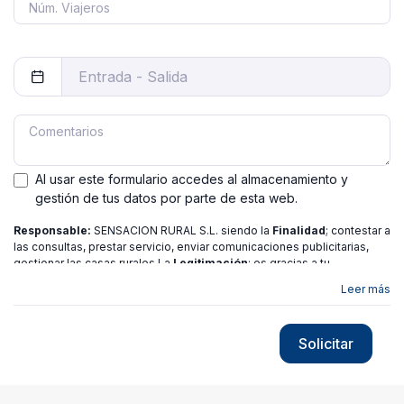
Al usar este formulario accedes al almacenamiento y
gestión de tus datos por parte de esta web.
Responsable:
SENSACION RURAL S.L. siendo la
Finalidad
; contestar a
las consultas, prestar servicio, enviar comunicaciones publicitarias,
gestionar las casas rurales La
Legitimación
; es gracias a tu
consentimiento.
Destinatarios
: no se ceden los datos a ninguna
Leer más
entidad salvo gestor. Podrás ejercer
Tus Derechos
de Acceso,
Rectificación, Limitación o Suprimir tus datos en
[email protected]
más
información consulte nuestra
política de privacidad
Solicitar